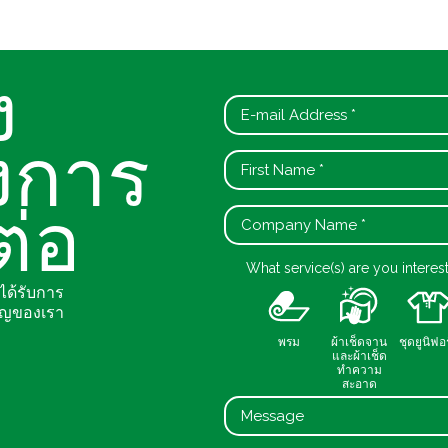
ff
i
c
e
ง
&
W
o
งการ
r
k
p
l
ต่อ
a
c
e
What service(s) are you interes
ด้รับการ
G
ชาญของเรา
o
v
พรม
ผ้าเช็ดจาน
ชุดยูนิฟอ
e
และผ้าเช็ด
ทำความ
r
สะอาด
n
m
e