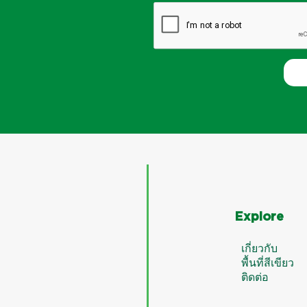
n
t
&
S
e
r
v
i
c
e
s
Explore
เกี่ยวกับ
พื้นที่สีเขียว
ติดต่อ