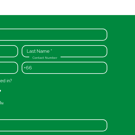
Contact Number
+66
ted in?
ร์ม