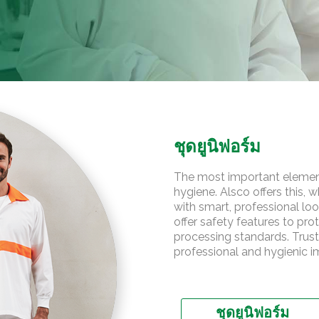
า
i
ด
n
g
พ
ร
อุ
ม
ต
ส
ชุ
า
ด
ห
ยู
ก
นิ
ชุดยูนิฟอร์ม
ร
ฟ
ร
อ
ม
The most important element 
ร์
ก
hygiene. Alsco offers this, 
ม
า
with smart, professional loo
ร
offer safety features to pr
ผ
processing standards. Trust
ลิ
professional and hygienic i
ต
F
o
o
ชุดยูนิฟอร์ม