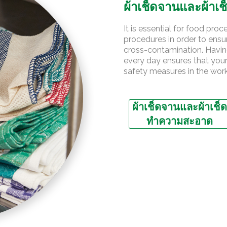
o
ผ้าเช็ดจานและผ้า
t
i
It is essential for food pro
v
procedures in order to ensu
e
cross-contamination. Havin
R
every day ensures that your
e
safety measures in the wor
t
a
i
ผ้าเช็ดจานและผ้าเช็ด
l
ทำความสะอาด
E
d
u
c
a
t
i
o
n
O