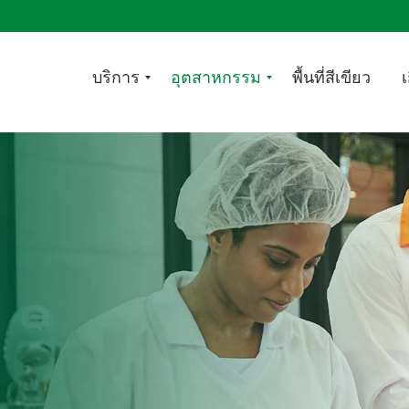
บริการ
อุตสาหกรรม
พื้นที่สีเขียว
เ
ผ้
R
า
e
ลิ
s
นิ
t
น
a
เ
u
ช็
r
ด
a
ทำ
n
ค
t
ว
&
า
C
ม
a
ส
t
ะ
e
อ
r